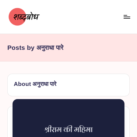
Skip
to
content
श
शब्दबोध
ब्द
Posts by अनुराधा पारे
बो
ध
About अनुराधा पारे