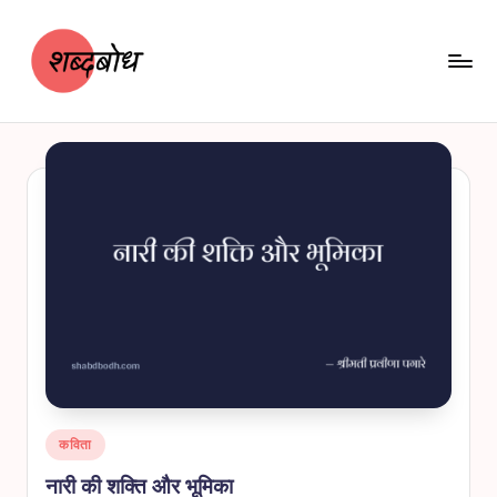
Skip
to
content
श
शब्दबोध
ब्द
बो
ध
Posted
कविता
in
नारी की शक्ति और भूमिका