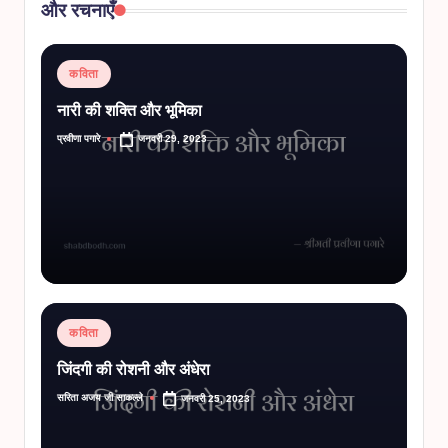
और रचनाएँ
Posted
कविता
in
नारी की शक्ति और भूमिका
प्रवीणा पगारे
जनवरी 29, 2023
Posted
by
Posted
कविता
in
जिंदगी की रोशनी और अंधेरा
सरिता अजय जी साकल्ले
जनवरी 25, 2023
Posted
by