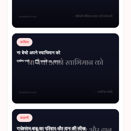
Posted
कविता
in
ना बेचो अपने स्वाभिमान को
प्रवीणा पगारे
जनवरी 10, 2023
Posted
by
Posted
कहानी
in
राधेश्याम बाबू का परिवार और दान की सीख