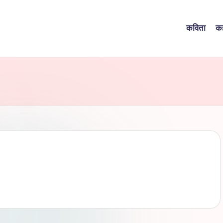
कविता
क