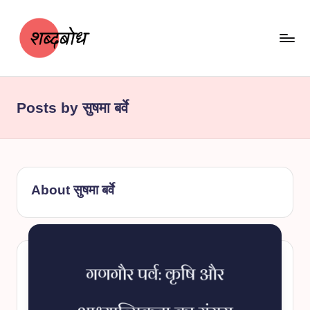
Skip
to
content
श
शब्दबोध
ब्द
Posts by सुषमा बर्वे
बो
ध
About सुषमा बर्वे