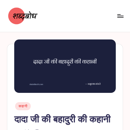
Skip
to
content
श
शब्दबोध
ब्द
बो
ध
Posted
कहानी
in
दादा जी की बहादुरी की कहानी