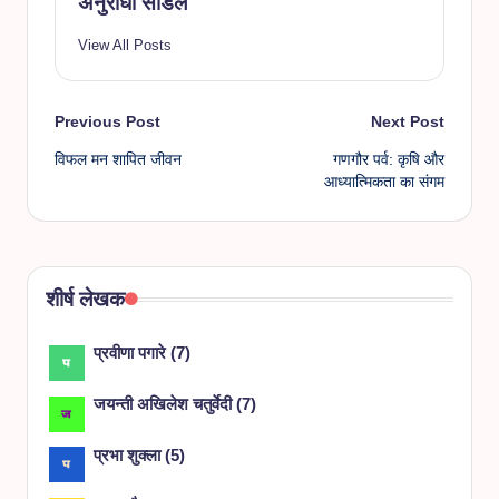
अनुराधा सांडले
View All Posts
Post
Previous Post
Next Post
विफल मन शापित जीवन
गणगौर पर्व: कृषि और
navigation
आध्यात्मिकता का संगम
शीर्ष लेखक
प्रवीणा पगारे
(
7
)
जयन्ती अखिलेश चतुर्वेदी
(
7
)
प्रभा शुक्ला
(
5
)