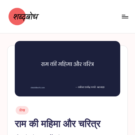
Skip
to
content
श
शब्दबोध
ब्द
बो
ध
Posted
लेख
in
राम की महिमा और चरित्र