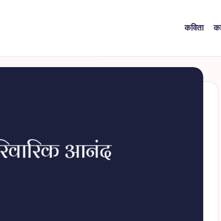
कविता
क