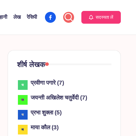
facebook
हानी
लेख
रेसिपी
सदस्यता लें
शीर्ष लेखक
प्रवीणा पगारे
(
7
)
जयन्ती अखिलेश चतुर्वेदी
(
7
)
प्रभा शुक्ला
(
5
)
माया कौल
(
3
)