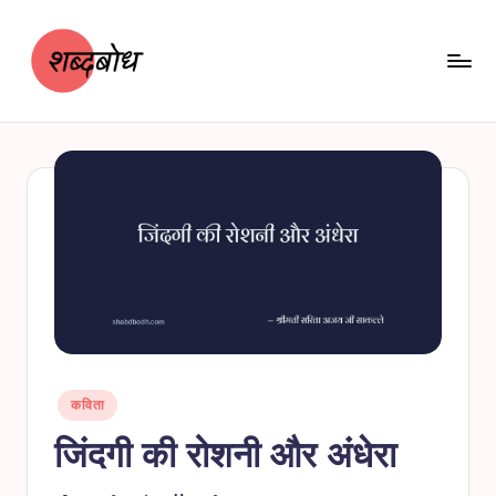
Skip
to
content
श
शब्दबोध
ब्द
बो
ध
Posted
कविता
in
जिंदगी की रोशनी और अंधेरा