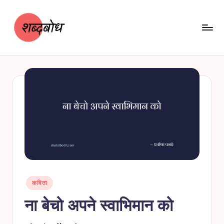
Skip
to
content
श
शब्दबोध
ब्द
बो
ध
Posted
कविता
in
ना बेचो अपने स्वाभिमान को