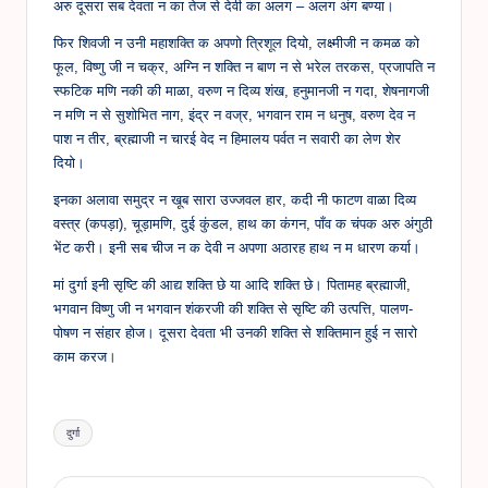
अरु दूसरा सब देवता न का तेज से देवी का अलग – अलग अंग बण्या।
फिर शिवजी न उनी महाशक्ति क अपणो त्रिशूल दियो, लक्ष्मीजी न कमळ को
फूल, विष्णु जी न चक्र, अग्नि न शक्ति न बाण न से भरेल तरकस, प्रजापति न
स्फटिक मणि नकी की माळा, वरुण न दिव्य शंख, हनुमानजी न गदा, शेषनागजी
न मणि न से सुशोभित नाग, इंद्र न वज्र, भगवान राम न धनुष, वरुण देव न
पाश न तीर, ब्रह्माजी न चारई वेद न हिमालय पर्वत न सवारी का लेण शेर
दियो।
इनका अलावा समुद्र न खूब सारा उज्जवल हार, कदी नी फाटण वाळा दिव्य
वस्त्र (कपड़ा), चूड़ामणि, दुई कुंडल, हाथ का कंगन, पाँव क चंपक अरु अंगुठी
भेंट करी। इनी सब चीज न क देवी न अपणा अठारह हाथ न म धारण कर्या।
मां दुर्गा इनी सृष्टि की आद्य शक्ति छे या आदि शक्ति छे। पितामह ब्रह्माजी,
भगवान विष्णु जी न भगवान शंकरजी की शक्ति से सृष्टि की उत्पत्ति, पालण-
पोषण न संहार होज। दूसरा देवता भी उनकी शक्ति से शक्तिमान हुई न सारो
काम करज।
Tags:
दुर्गा