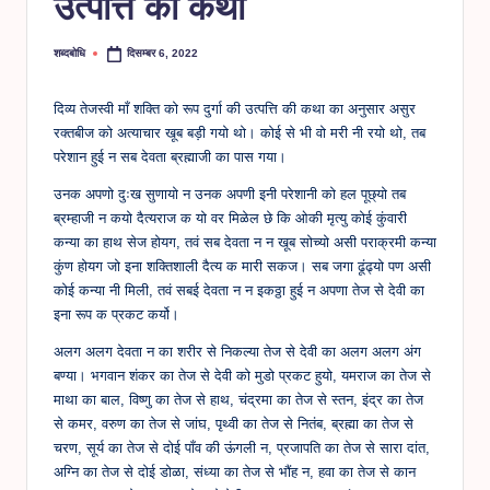
उत्पत्ति की कथा
शब्दबोधि
दिसम्बर 6, 2022
Posted
by
दिव्य तेजस्वी माँ शक्ति को रूप दुर्गा की उत्पत्ति की कथा का अनुसार असुर
रक्तबीज को अत्याचार खूब बड़ी गयो थो। कोई से भी वो मरी नी रयो थो, तब
परेशान हुई न सब देवता ब्रह्माजी का पास गया।
उनक अपणो दुःख सुणायो न उनक अपणी इनी परेशानी को हल पूछ्यो तब
ब्रम्हाजी न कयो दैत्यराज क यो वर मिळेल छे कि ओकी मृत्यु कोई कुंवारी
कन्या का हाथ सेज होयग, तवं सब देवता न न खूब सोच्यो असी पराक्रमी कन्या
कुंण होयग जो इना शक्तिशाली दैत्य क मारी सकज। सब जगा ढूंढ्यो पण असी
कोई कन्या नी मिली, तवं सबई देवता न न इकठ्ठा हुई न अपणा तेज से देवी का
इना रूप क प्रकट कर्यो।
अलग अलग देवता न का शरीर से निकल्या तेज से देवी का अलग अलग अंग
बण्या। भगवान शंकर का तेज से देवी को मुडो प्रकट हुयो, यमराज का तेज से
माथा का बाल, विष्णु का तेज से हाथ, चंद्रमा का तेज से स्तन, इंद्र का तेज
से कमर, वरुण का तेज से जांघ, पृथ्वी का तेज से नितंब, ब्रह्मा का तेज से
चरण, सूर्य का तेज से दोई पाँव की ऊंगली न, प्रजापति का तेज से सारा दांत,
अग्नि का तेज से दोई डोळा, संध्या का तेज से भौंह न, हवा का तेज से कान