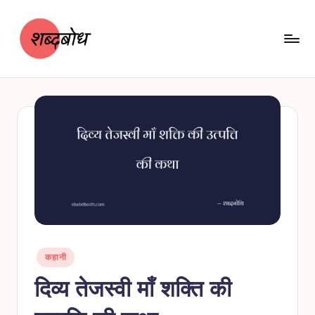
Skip
to
content
श
शब्दबोध
ब्द
बो
ध
Posted
कहानी
in
दिव्य तेजस्वी माँ शक्ति की