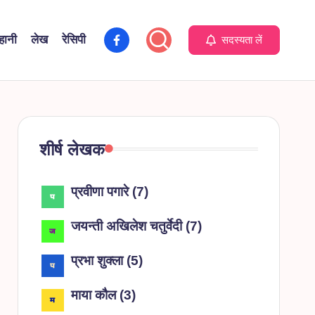
facebook
हानी
लेख
रेसिपी
सदस्यता लें
शीर्ष लेखक
प्रवीणा पगारे
(
7
)
जयन्ती अखिलेश चतुर्वेदी
(
7
)
प्रभा शुक्ला
(
5
)
माया कौल
(
3
)