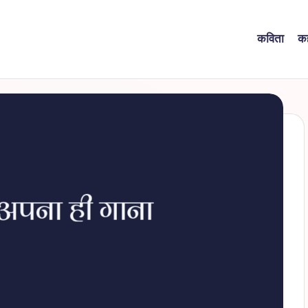
कविता
क