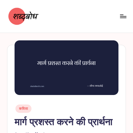
Skip
to
content
श
शब्दबोध
ब्द
बो
ध
Posted
कविता
in
मार्ग प्रशस्त करने की प्रार्थना